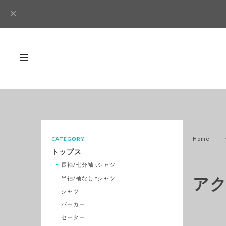
Home
CATEGORY
トップス
長袖/七分袖 tシャツ
アク
半袖/袖なし tシャツ
シャツ
パーカー
セーター