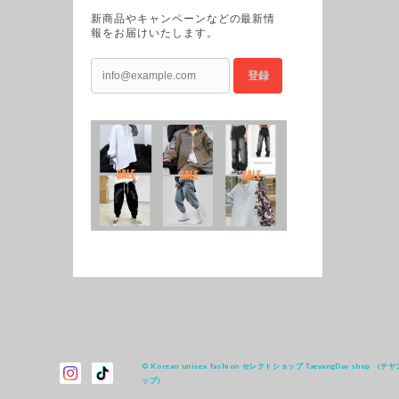
新商品やキャンペーンなどの最新情
報をお届けいたします。
登録
© Korean unisex fashion セレクトショップ TaeyangDay shop （
ップ）