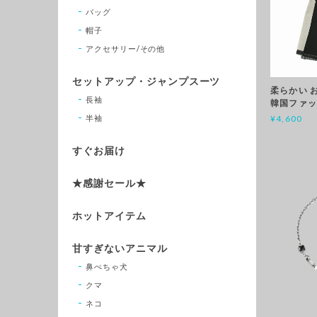
バッグ
帽子
アクセサリー/その他
セットアップ・ジャンプスーツ
柔らかい 
長袖
韓国ファ
半袖
¥4,600
すぐお届け
★感謝セール★
ホットアイテム
甘すぎないアニマル
鼻ぺちゃ犬
クマ
ネコ