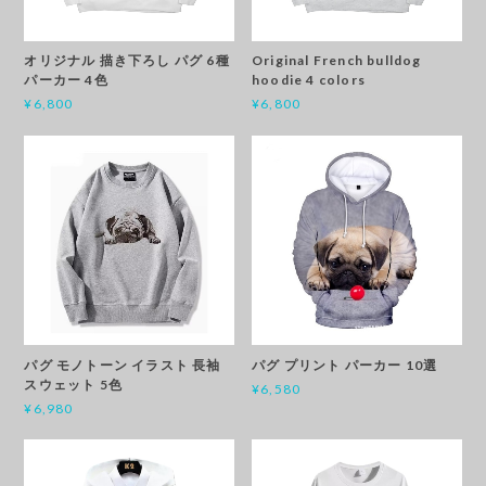
オリジナル 描き下ろし パグ 6種
Original French bulldog
パーカー 4色
hoodie 4 colors
¥6,800
¥6,800
パグ モノトーン イラスト 長袖
パグ プリント パーカー 10選
スウェット 5色
¥6,580
¥6,980