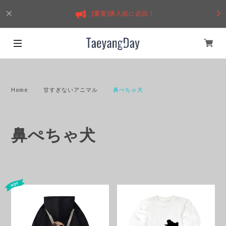
[重要]購入前に必読！
Home
甘すぎないアニマル
鼻ぺちゃ犬
鼻ぺちゃ犬