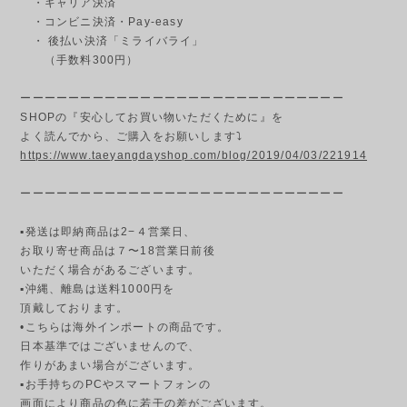
・キャリア決済
・コンビニ決済・Pay-easy
・ 後払い決済「ミライバライ」
（手数料300円）
ーーーーーーーーーーーーーーーーーーーーーーーーーーー
SHOPの『安心してお買い物いただくために』を
よく読んでから、ご購入をお願いします⤵
https://www.taeyangdayshop.com/blog/2019/04/03/221914
ーーーーーーーーーーーーーーーーーーーーーーーーーーー
▪発送は即納商品は2−４営業日、
お取り寄せ商品は７〜18営業日前後
いただく場合があるございます。
▪︎沖縄、離島は送料1000円を
頂戴しております。
•こちらは海外インポートの商品です。
日本基準ではございませんので、
作りがあまい場合がございます。
▪︎お手持ちのPCやスマートフォンの
画面により商品の色に若干の差がございます。