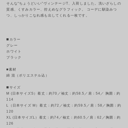
そんな“ちょうどいい”ヴィンテージT、入荷しました。洗いざらしの
質感、くすみカラー、控えめなグラフィック。 コーデに馴染みつ
つ、しっかりこなれ感も出してくれる一枚です。
◼️カラー
グレー
ホワイト
ブラック
■素材
綿 混（ポリエステル込）
◼️サイズ
M (日本サイズS）着丈：約70／袖丈：約58.5／肩：54／ 胸囲：約
114
L（日本サイズ M）着丈：約72／袖丈：約59.5／肩：58／胸囲：約
120
XL (日本サイズL）着丈：約74／袖丈：約60.5／肩：62／胸囲：約
126