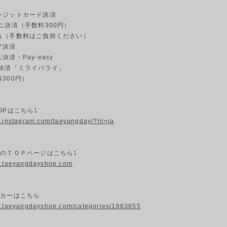
ジットカード決済
ニ決済（手数料300円）
（手数料はご負担ください）
ア決済
済・Pay-easy
決済「ミライバライ」
00円）
OPはこちら⤵
w.instagram.com/taeyangday/?hl=ja
プのＴＯＰページはこちら⤵
w.taeyangdayshop.com
ーカーはこちら
w.taeyangdayshop.com/categories/1663655