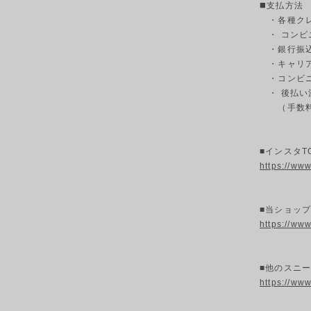
◼️支払方法
・各種クレ
・ コンビ
・銀行振込
・キャリ
・コンビニ決
・ 後払い
（手数料3
■インスタT
https://ww
■当ショッ
https://ww
■他のスニ
https://ww