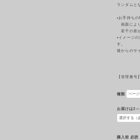
ランダムと
▪︎お手持ち
画面により
若干の差が
▪︎イメー
す。
後からのサ
【管理番号】2
種類
お届けは2～
購入前 必読