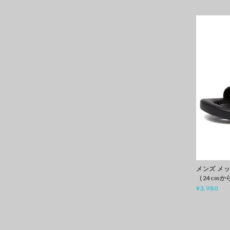
メンズ メッ
（24cmから
¥3,980