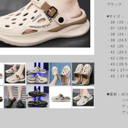
ブラック
■サイズ：
・36（23
・37（23
・38（24
・39（24
・40（25
・41（25
・42 ( 2
・43 ( 2
・44（ 27
・45（ 27
◼️素材：ポ
ソール
アッパー
アッパー