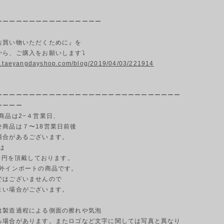
ーーーーーーーーーーーーーーーー
お買い物いただくために』を
から、ご購入をお願いします⤵
w.taeyangdayshop.com/blog/2019/04/03/221914
ーーーーーーーーーーーーーーーーーーーーーーーーーーーー
ーーーー
商品は2−４営業日、
商品は７〜18営業日前後
合があるございます。
は
0円を頂戴しております。
海外インポートの商品です。
はございませんので
い場合がございます。
は製造過程による側面の擦れや気泡
場合があります。またロゴなど文字に関しては写真と異なり