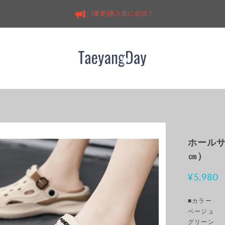
[重要]購入前に必読！
ホールサ
㎝）
¥5,980
■カラー
ベージュ
グリーン