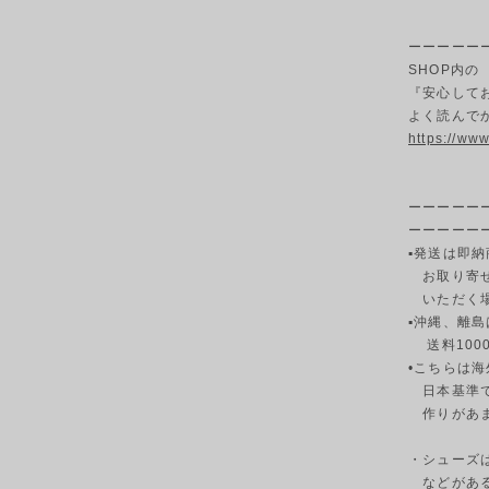
ーーーーー
SHOP内の
『安心して
よく読んで
https://ww
ーーーーー
ーーーーー
▪発送は即納
お取り寄せ
いただく場
▪︎沖縄、離島
送料100
•こちらは
日本基準で
作りがあま
・シューズ
などがある