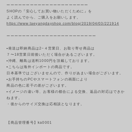
ーーーーーーーーーーーーーーーーーーーーー
SHOPの『安心してお買い物いただくために』を
よく読んでから、ご購入をお願いします。
https://www.taeyangdayshop.com/blog/2019/04/03/221914
ーーーーーーーーーーーーーーーーーーーーーーー
▪発送は即納商品は2−４営業日、お取り寄せ商品は
７〜18営業日前後いただく場合があるございます。
▪︎沖縄、離島は送料1000円を頂戴しております。
•こちらは海外インポートの商品です。
日本基準ではございませんので、作りがあまい場合がございます。
▪︎お手持ちのPCやスマートフォンの画面により
商品の色に若干の差がございます。
▪︎イメージの違い等、お客様の都合による交換、返品の対応はできか
ねます。
・後からのサイズ交換は応相談となります。
【商品管理番号】ka0001