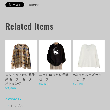
通報する
Related Items
ニット ゆったり 格子
Vネック ルーズ ライ
ニット ゆったり 子猫
縞 セーター セーター
トセーター
セーター
ボトミング
¥7,380
¥6,800
¥7,800
CATEGORY
トップス