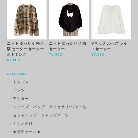
ニット ゆったり 格子
Vネック ルーズ ライ
ニット ゆったり 子猫
縞 セーター セーター
トセーター
セーター
ボトミング
¥7,380
¥6,800
¥7,800
CATEGORY
トップス
パンツ
アウター
シューズ・バッグ・アクセサリー/その他
セットアップ・ジャンプスーツ
すぐお届け
★感謝セール★