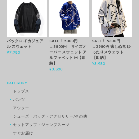
バックロゴ カジュア
SALE！ 5300円
SALE！ 5300円
ル スウェット
→3800円 サイズオ
→3980円 癒し恐竜 ゆ
ーバー スウェット ア
ったりスウェット
¥7,780
ルファベット M【即
【即納】
納】
¥3,980
¥3,800
CATEGORY
トップス
パンツ
アウター
シューズ・バッグ・アクセサリー/その他
セットアップ・ジャンプスーツ
すぐお届け