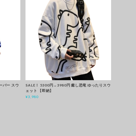
オーバー スウ
SALE！ 5300円→3980円 癒し恐竜 ゆったりスウ
ェット 【即納】
¥3,980