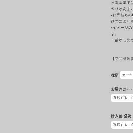
日本基準で
作りがあま
▪︎お手持ち
画面により
▪︎イメー
す。
・後からの
【商品管理番号
種類
お届けは2～
購入前 必読