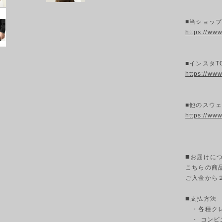
■当ショッ
https://ww
■インスタT
https://ww
■他のスウェ
https://ww
◼️お届けに
こちらの商
ご入金から
◼️支払方法
・各種クレ
・ コンビ