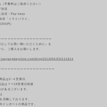
（手数料はご負担ください）
ア決済
済・Pay-easy
決済「ミライバライ」
00円）
ーーーーーーーーーーーーーーーーー
『安心してお買い物いただくために』を
んでから、ご購入をお願いします。
w.taeyangdayshop.com/blog/2019/04/03/221914
ーーーーーーーーーーーーーーーーーー
商品は2−４営業日、
商品は７〜18営業日前後
合があるございます。
は
円を頂戴しております。
海外インポートの商品です。