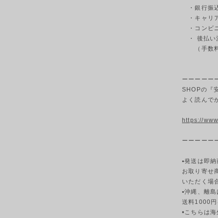
・銀行振込
・キャリ
・コンビニ決
・ 後払い
（手数料3
ーーーーー
SHOPの
よく読
https://ww
ーーーーー
▪発送は即納
お取り寄せ
いただく場
▪︎沖縄、離島
送料1000
•こちらは