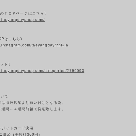
プのＴＯＰページはこちら⤵
w.taeyangdayshop.com/
OPはこちら⤵
w.instagram.com/taeyangday/?hl=ja
ット⤵
w.taeyangdayshop.com/categories/2799093
ついて
品は海外店舗より買い付けとなる為、
２週間～４週間前後で発送致します。
ジットカード決済
ニ決済（手数料300円）