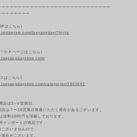
ーーーーーーーーーーーーーーーーーーーーーーーーーーーー
ーーーーーーーー
OPはこちら⤵
w.instagram.com/taeyangday/?hl=ja
プＴＯＰページはこちら⤵
w.taeyangdayshop.com/
スはこちら⤵
w.taeyangdayshop.com/categories/1663645
商品は2−４営業日、
商品は７〜18営業日前後いただく場合があるございます。
島は送料1000円を頂戴しております。
海外インポートの商品です。
はございませんので、
い場合がございます。