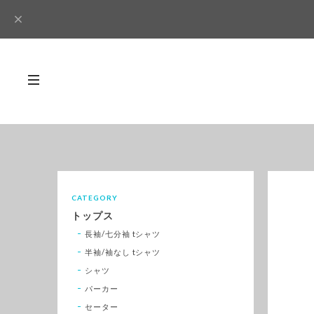
CATEGORY
トップス
長袖/七分袖 tシャツ
半袖/袖なし tシャツ
シャツ
パーカー
セーター