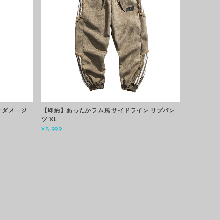
 ダメージ
【即納】あったかラム風 サイドライン リブパン
ツ XL
¥8,999