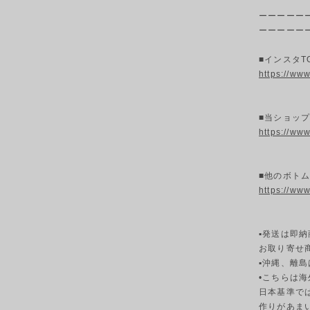
ーーーーー
ーーーーー
■インスタT
https://ww
■当ショッ
https://ww
■他のボトム
https://ww
▪発送は即納
お取り寄せ
▪︎沖縄、離
•こちらは
日本基準で
作りがあま