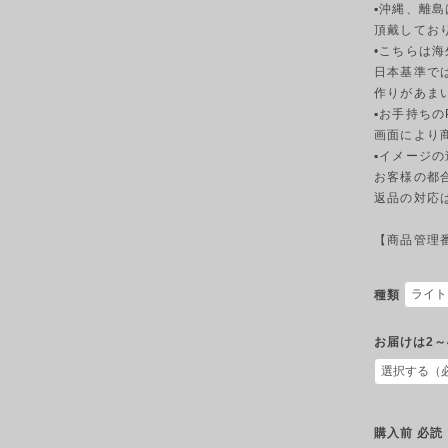
▪︎沖縄、離
頂戴してお
•こちらは
日本基準で
作りがあま
▪︎お手持ち
画面により
▪︎イメージ
お客様の都
返品の対応
【商品管理番号
種類
お届けは2～
購入前 必読