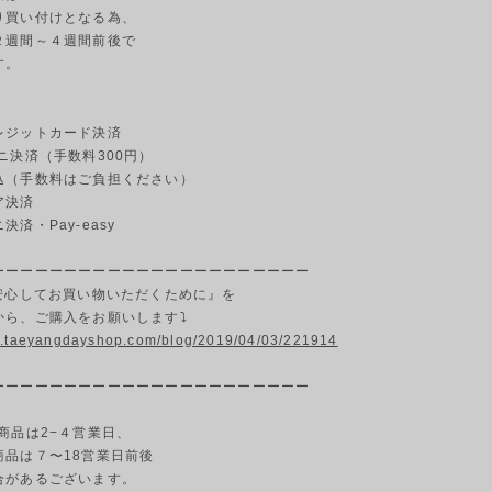
り買い付けとなる為、
２週間～４週間前後で
す。
ジットカード決済
ニ決済（手数料300円）
（手数料はご負担ください）
ア決済
済・Pay-easy
ーーーーーーーーーーーーーーーーーーーーーー
『安心してお買い物いただくために』を
から、ご購入をお願いします⤵
w.taeyangdayshop.com/blog/2019/04/03/221914
ーーーーーーーーーーーーーーーーーーーーーー
商品は2−４営業日、
商品は７〜18営業日前後
合があるございます。