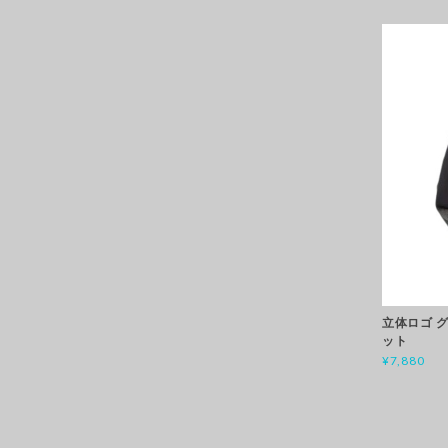
立体ロゴ 
ット
¥7,880