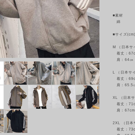
■素材
綿
■サイズ(cm)
M （日本サ
着丈：67cm
肩：64㎝
L （日本サ
着丈：69cm
肩：65.5
XL （日本
着丈：71cm
肩：67c
2XL （日
着丈：73cm