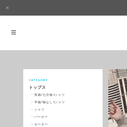
CATEGORY
トップス
長袖/七分袖 tシャツ
半袖/袖なし tシャツ
シャツ
パーカー
セーター