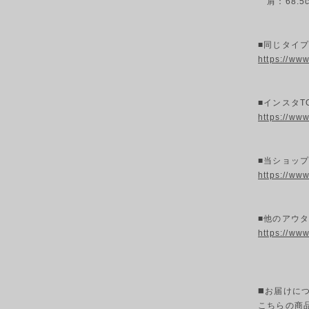
肩：68.5
■同じタイ
https://ww
■インスタT
https://ww
■当ショッ
https://ww
■他のアウタ
https://ww
◼️お届けに
こちらの商