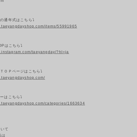
cm
プの通年式はこちら⤵
w.taeyangdayshop.com/items/55991965
OPはこちら⤵
w.instagram.com/taeyangday/?hl=ja
プＴＯＰページはこちら⤵
w.taeyangdayshop.com/
ーはこちら⤵
w.taeyangdayshop.com/categories/1663634
ついて
品は