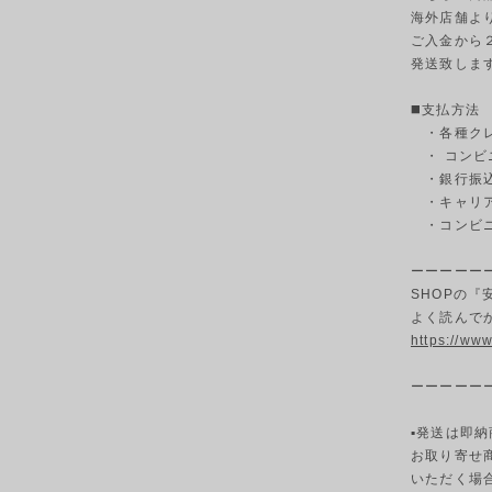
海外店舗よ
ご入金から
発送致しま
◼️支払方法
・各種クレ
・ コンビ
・銀行振込
・キャリ
・コンビニ決
ーーーーー
SHOPの
よく読んで
https://ww
ーーーーー
▪発送は即納
お取り寄せ
いただく場