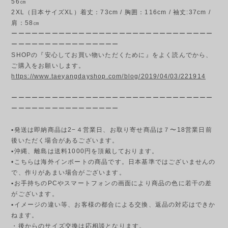
56㎝
2XL（日本サイズXL）着丈：73cm / 胸囲：116cm / 袖丈:37cm /
肩：58㎝
ーーーーーーーーーーーーーーーーーーーーーーーーーーーーーー
ーーーーーーーーーーーーーーーー
SHOPの『安心してお買い物いただくために』をよく読んでから、
ご購入をお願いします。
https://www.taeyangdayshop.com/blog/2019/04/03/221914
ーーーーーーーーーーーーーーーーーーーーーーーーーーーーーー
ーーーーーーーーーーーーーーーー
▪発送は即納商品は2−４営業日、お取り寄せ商品は７〜18営業日前
後いただく場合があるございます。
▪︎沖縄、離島は送料1000円を頂戴しております。
•こちらは海外インポートの商品です。日本基準ではございませんの
で、作りがあまい場合がございます。
▪︎お手持ちのPCやスマートフォンの画面により商品の色に若干の差
がございます。
▪︎イメージの違い等、お客様の都合による交換、返品の対応はできか
ねます。
・後からのサイズ交換は応相談となります。