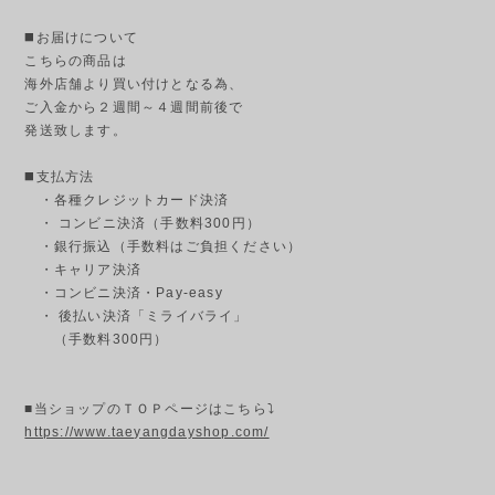
◼️お届けについて
こちらの商品は
海外店舗より買い付けとなる為、
ご入金から２週間～４週間前後で
発送致します。
◼️支払方法
・各種クレジットカード決済
・ コンビニ決済（手数料300円）
・銀行振込（手数料はご負担ください）
・キャリア決済
・コンビニ決済・Pay-easy
・ 後払い決済「ミライバライ」
（手数料300円）
■当ショップのＴＯＰページはこちら⤵
https://www.taeyangdayshop.com/