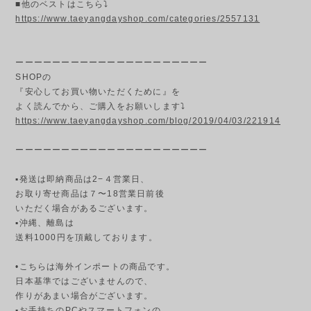
■他のベストはこちら⤵️
https://www.taeyangdayshop.com/categories/2557131
ーーーーーーーーーーーーーーーーーーーーー
SHOPの
『安心してお買い物いただくために』を
よく読んでから、ご購入をお願いします⤵
https://www.taeyangdayshop.com/blog/2019/04/03/221914
ーーーーーーーーーーーーーーーーーーーーー
▪発送は即納商品は2−４営業日、
お取り寄せ商品は７〜18営業日前後
いただく場合があるございます。
▪︎沖縄、離島は
送料1000円を頂戴しております。
•こちらは海外インポートの商品です。
日本基準ではございませんので、
作りがあまい場合がございます。
▪︎お手持ちのPCやスマートフォンの