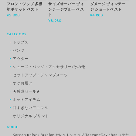
フロントジップ 多機
サイズオーバー ヴィ
ダメージ ヴィンテー
能ポケット ベスト
ンテージブルー ベス
ジ ショートベスト
ト
¥5,800
¥4,800
¥8,980
CATEGORY
トップス
パンツ
アウター
シューズ・バッグ・アクセサリー/その他
セットアップ・ジャンプスーツ
すぐお届け
★感謝セール★
ホットアイテム
甘すぎないアニマル
オリジナル プリント
GUIDE
Korean unisex fashion セレクトショップ TaeyangDay shop （テヤ