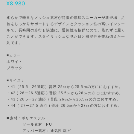
¥8,980
柔らかで軽量なメッシュ素材が特徴の厚底スニーカーが新登場！足
首をしっかりサポートするデザインとクッション性の高いインソー
ルで、長時間の歩行も快適に。通気性も抜群なので、蒸れずに履く
ことができます。スタイリッシュな見た目と機能性を兼ね備えた一
足です。
■カラー
ホワイト
ブラック
■サイズ：
・41（25.5－26適応）普段 25㎝から25.5㎝の方ににおすすめ。
・42 ( 26ー26.5適応 ) 普段 25.5㎝から26㎝の方ににおすすめ。
・43 ( 26.5ー27 適応 ) 普段 26㎝から26.5㎝の方におすすめ。
・44（ 27ー27.5 適応 ) 普段 26.5㎝から27㎝の方におすすめ。
◼️素材：ポリエステル
ソール素材：PU
アッパー素材：通気性 塩ビ