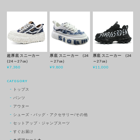
超厚底 スニーカー
厚底 スニーカー (24
厚底 スニーカー (24
(24～27㎝）
～27㎝）
～27㎝）
¥7,380
¥9,800
¥11,000
CATEGORY
トップス
パンツ
アウター
シューズ・バッグ・アクセサリー/その他
セットアップ・ジャンプスーツ
すぐお届け
★感謝セール★