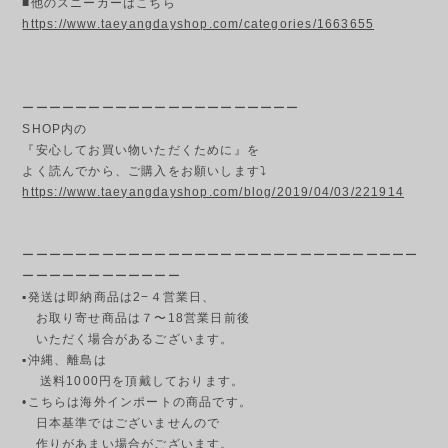
■他のスニーカーはこちら
https://www.taeyangdayshop.com/categories/1663655
ーーーーーーーーーーーーーーーーーーーーー
SHOP内の
『安心してお買い物いただくために』を
よく読んでから、ご購入をお願いします⤵
https://www.taeyangdayshop.com/blog/2019/04/03/221914
ーーーーーーーーーーーーーーーーーーーーーーーーーーーーーー
ーーーーーーーーーーーー
▪発送は即納商品は2−４営業日、
お取り寄せ商品は７〜18営業日前後
いただく場合があるございます。
▪︎沖縄、離島は
送料1000円を頂戴しております。
•こちらは海外インポートの商品です。
日本基準ではございませんので
作りがあまい場合がございます。