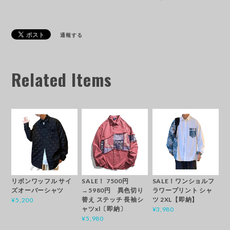
通報する
Related Items
リボンワッフル サイ
SALE！ 7500円
SALE！ワンショルフ
ズオーバーシャツ
→5980円 異色切り
ラワープリント シャ
替え ステッチ 長袖シ
ツ 2XL【即納】
¥5,200
ャツxl〔即納〕
¥3,980
¥5,980