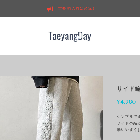
[重要]購入前に必読！
サイド編
¥4,980
シンプルで
サイドの編
動いやすく