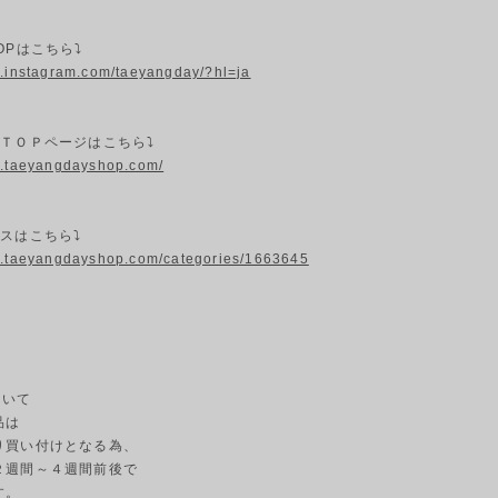
OPはこちら⤵
w.instagram.com/taeyangday/?hl=ja
プＴＯＰページはこちら⤵
w.taeyangdayshop.com/
スはこちら⤵
w.taeyangdayshop.com/categories/1663645
ついて
品は
り買い付けとなる為、
２週間～４週間前後で
す。