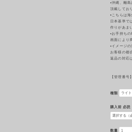
▪︎沖縄、離
頂戴してお
•こちらは
日本基準で
作りがあま
▪︎お手持ち
画面により
▪︎イメージ
お客様の都
返品の対応
【管理番号】L
種類
購入前 必読
数量