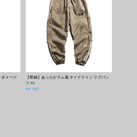
 ダメージ
【即納】あったかラム風 サイドライン リブパン
ツ XL
¥8,999