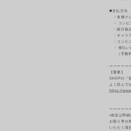
◼️支払方法
・各種クレ
・ コンビ
・銀行振込
・キャリ
・コンビニ決
・ 後払い
（手数料3
ーーーーー
【重要】
SHOPの
よく読んで
https://ww
ーーーーー
▪発送は即納
お取り寄せ
いただく場