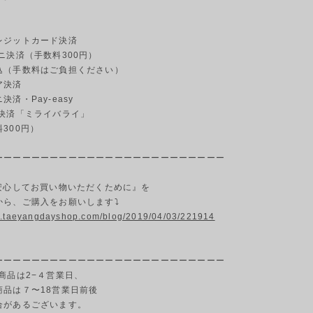
ジットカード決済
ニ決済（手数料300円）
（手数料はご負担ください）
ア決済
済・Pay-easy
決済「ミライバライ」
00円）
ーーーーーーーーーーーーーーーーーーーーーーーーー
『安心してお買い物いただくために』を
から、ご購入をお願いします⤵
w.taeyangdayshop.com/blog/2019/04/03/221914
ーーーーーーーーーーーーーーーーーーーーーーーーー
商品は2−４営業日、
商品は７〜18営業日前後
合があるございます。