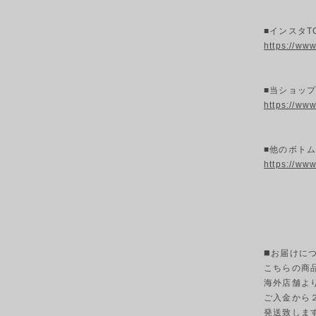
■インスタT
https://ww
■当ショッ
https://ww
■他のボトム
https://ww
◼️お届けに
こちらの商
海外店舗よ
ご入金から
発送致しま