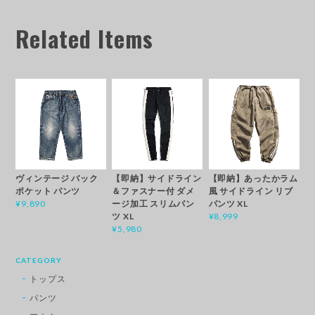
Related Items
ヴィンテージ バック
【即納】サイドライン
【即納】あったかラム
ポケット パンツ
＆ファスナー付 ダメ
風 サイドライン リブ
ージ加工 スリムパン
パンツ XL
¥9,890
ツ XL
¥8,999
¥5,980
CATEGORY
トップス
パンツ