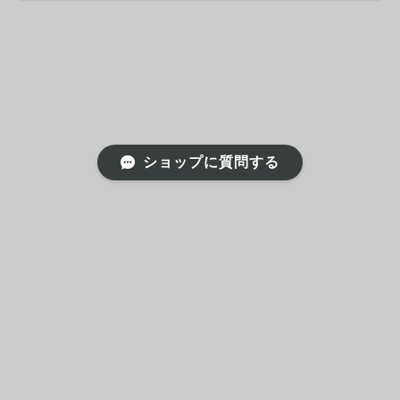
ショップに質問する
プライバシーポリシー
特定商取引法に基づく表記
会員規約
© Korean unisex fashion セレクトショップ TaeyangDay shop （テヤンデイショップ）