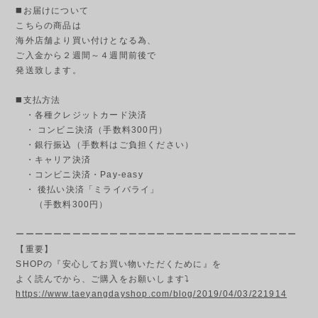
◼️お届けについて
こちらの商品は
海外店舗より買い付けとなる為、
ご入金から２週間～４週間前後で
発送致します。
◼️支払方法
・各種クレジットカード決済
・ コンビニ決済（手数料300円）
・銀行振込（手数料はご負担ください）
・キャリア決済
・コンビニ決済・Pay-easy
・ 後払い決済「ミライバライ」
（手数料300円）
ーーーーーーーーーーーーーーーーーーーーーーーーーーーーーー
【重要】
SHOPの『安心してお買い物いただくために』を
よく読んでから、ご購入をお願いします⤵
https://www.taeyangdayshop.com/blog/2019/04/03/221914