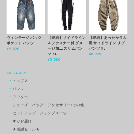
ヴィンテージ バック
【即納】サイドライン
【即納】あったかラム
ポケット パンツ
＆ファスナー付 ダメ
風 サイドライン リブ
ージ加工 スリムパン
パンツ XL
¥9,890
ツ XL
¥8,999
¥5,980
CATEGORY
トップス
パンツ
アウター
シューズ・バッグ・アクセサリー/その他
セットアップ・ジャンプスーツ
すぐお届け
★感謝セール★