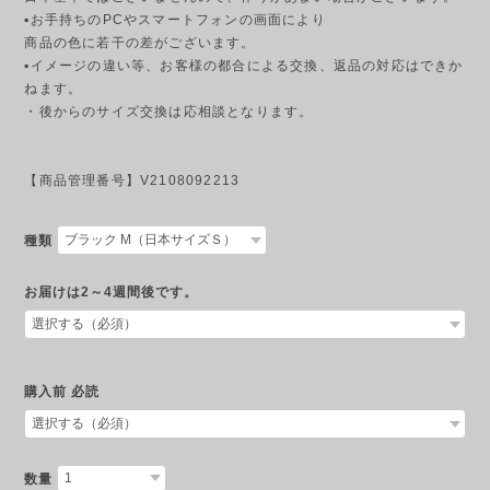
▪︎お手持ちのPCやスマートフォンの画面により
商品の色に若干の差がございます。
▪︎イメージの違い等、お客様の都合による交換、返品の対応はできか
ねます。
・後からのサイズ交換は応相談となります。
【商品管理番号】V2108092213
種類
お届けは2～4週間後です。
購入前 必読
数量