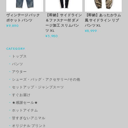
ヴィンテージ バック
【即納】サイドライン
【即納】あったかラム
ポケット パンツ
＆ファスナー付 ダメ
風 サイドライン リブ
ージ加工 スリムパン
パンツ XL
¥9,890
ツ XL
¥8,999
¥5,980
CATEGORY
トップス
パンツ
アウター
シューズ・バッグ・アクセサリー/その他
セットアップ・ジャンプスーツ
すぐお届け
★感謝セール★
ホットアイテム
甘すぎないアニマル
オリジナル プリント