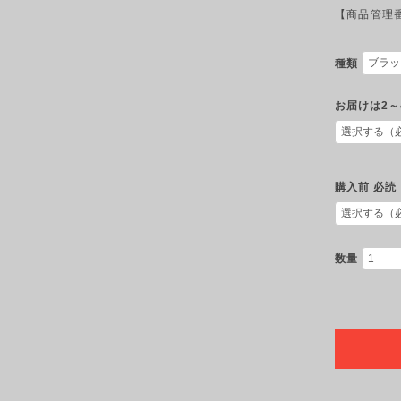
【商品管理番号
種類
お届けは2～
購入前 必読
数量