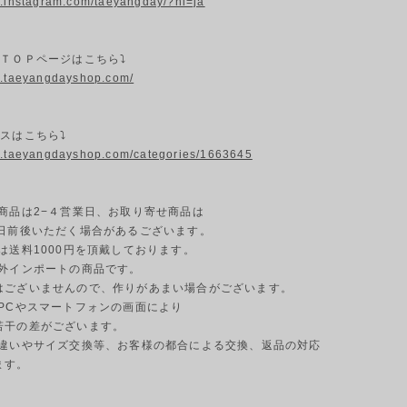
w.instagram.com/taeyangday/?hl=ja
プＴＯＰページはこちら⤵
w.taeyangdayshop.com/
スはこちら⤵
w.taeyangdayshop.com/categories/1663645
納商品は2−４営業日、お取り寄せ商品は
業日前後いただく場合があるございます。
島は送料1000円を頂戴しております。
海外インポートの商品です。
はございませんので、作りがあまい場合がございます。
のPCやスマートフォンの画面により
若干の差がございます。
ジの違いやサイズ交換等、お客様の都合による交換、返品の対応
ます。