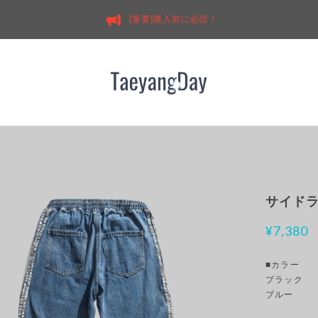
[重要]購入前に必読！
サイドラ
¥7,380
■カラー
ブラック
ブルー