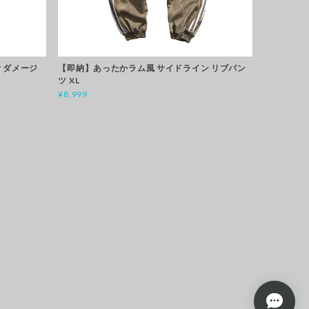
 ダメージ
【即納】あったかラム風 サイドライン リブパン
ツ XL
¥8,999