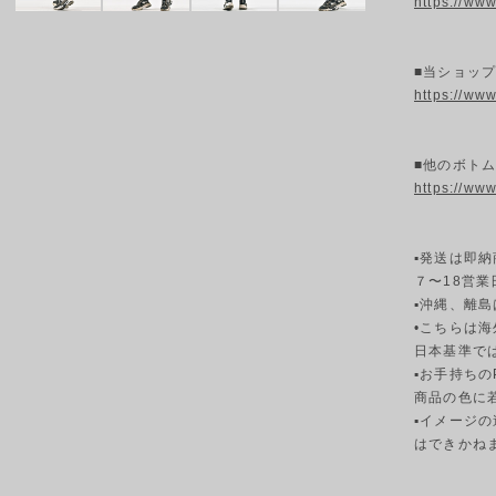
https://ww
■当ショッ
https://ww
■他のボトム
https://ww
▪発送は即
７〜18営
▪︎沖縄、離
•こちらは
日本基準で
▪︎お手持ち
商品の色に
▪︎イメー
はできかね