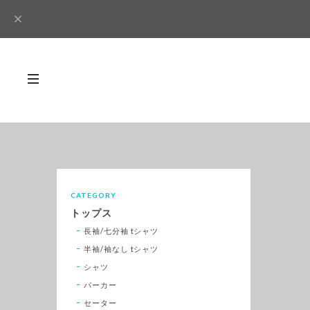
CATEGORY
トップス
長袖/七分袖 tシャツ
半袖/袖なし tシャツ
シャツ
パーカー
セーター