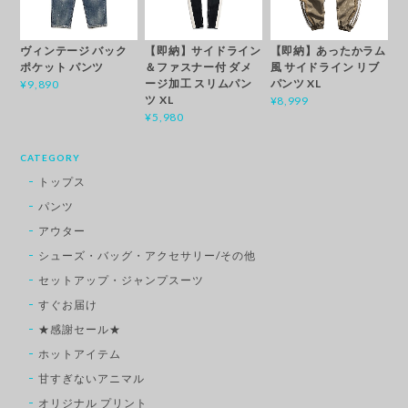
ヴィンテージ バック
【即納】サイドライン
【即納】あったかラム
ポケット パンツ
＆ファスナー付 ダメ
風 サイドライン リブ
ージ加工 スリムパン
パンツ XL
¥9,890
ツ XL
¥8,999
¥5,980
CATEGORY
トップス
パンツ
アウター
シューズ・バッグ・アクセサリー/その他
セットアップ・ジャンプスーツ
すぐお届け
★感謝セール★
ホットアイテム
甘すぎないアニマル
オリジナル プリント