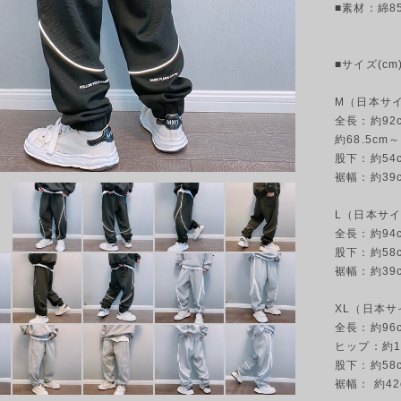
■素材：綿8
■サイズ(cm)
M（日本サ
全長：約92c
約68.5cm～
股下：約54c
裾幅：約39
L（日本サ
全長：約94c
股下：約58c
裾幅：約39
XL（日本サ
全長：約96c
ヒップ：約12
股下：約58c
裾幅： 約42