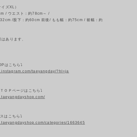
サイズXL）
m / ウエスト：約78cm～ /
2cm /股下：約60cm 前後/ もも幅：約75cm / 裾幅：約
差はあります、
OPはこちら⤵
w.instagram.com/taeyangday/?hl=ja
プＴＯＰページはこちら⤵
w.taeyangdayshop.com/
スはこちら⤵
w.taeyangdayshop.com/categories/1663645