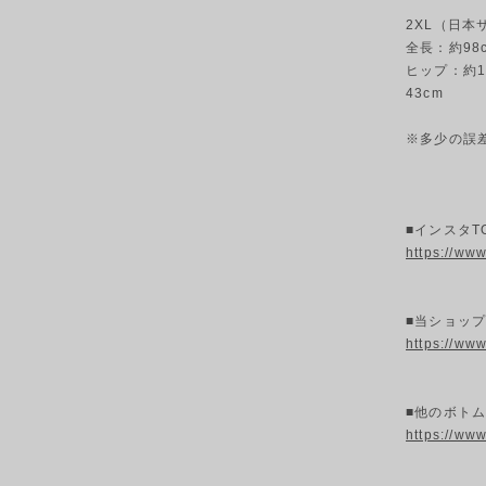
2XL（日本
全長：約98c
ヒップ：約13
43cm
※多少の誤
■インスタT
https://ww
■当ショッ
https://ww
■他のボトム
https://ww