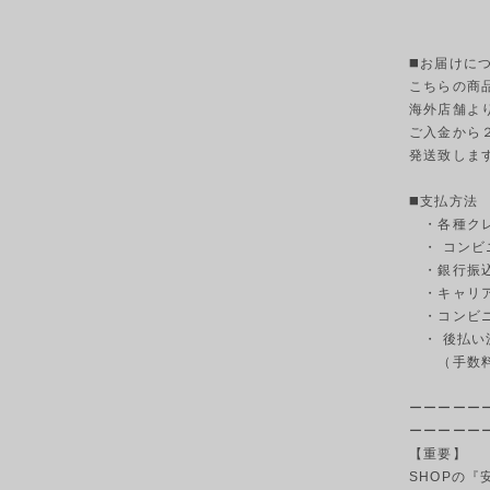
◼️お届けに
こちらの商
海外店舗よ
ご入金から
発送致しま
◼️支払方法
・各種クレ
・ コンビ
・銀行振込
・キャリ
・コンビニ決
・ 後払い
（手数料3
ーーーーー
ーーーーー
【重要】
SHOPの