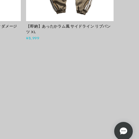
 ダメージ
【即納】あったかラム風 サイドライン リブパン
ツ XL
¥8,999