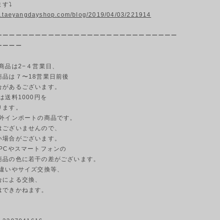
ます⤵
w.taeyangdayshop.com/blog/2019/04/03/221914
ーーーーーーーーーーーーーーーーーーーーーーーーーーーー
ーーーー
商品は2−４営業日、
商品は７〜18営業日前後
合があるございます。
島は送料1000円を
ります。
海外インポートの商品です。
はございませんので、
い場合がございます。
のPCやスマートフォンの
商品の色に若干の差がございます。
の違いやサイズ交換等、
合による交換、
はできかねます。