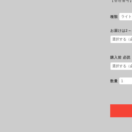
【管理番号】2
種類
お届けは2～
購入前 必読
数量