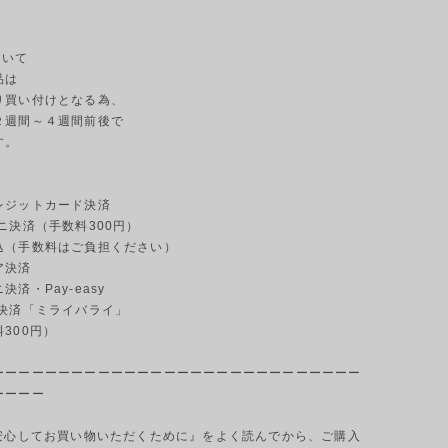
ついて
品は
り買い付けとなる為、
２週間～４週間前後で
す。
ジットカード決済
ニ決済（手数料300円）
（手数料はご負担ください）
ア決済
済・Pay-easy
決済「ミライバライ」
00円）
ーーーーーーーーーーーーーーーーーーーーーーーーーーーー
ーーーー
『安心してお買い物いただくために』をよく読んでから、ご購入