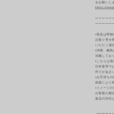
をお願いし
https://ww
ーーーーー
ーーーーー
▪発送は即納
お取り寄せ
いただく場
▪︎沖縄、離
頂戴してお
•こちらは
日本基準で
作りがあま
▪︎お手持ち
画面により
▪︎イメージ
お客様の都
返品の対応