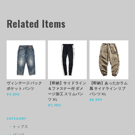
Related Items
ヴィンテージ バック
【即納】サイドライン
【即納】あったかラム
ポケット パンツ
＆ファスナー付 ダメ
風 サイドライン リブ
ージ加工 スリムパン
パンツ XL
¥9,890
ツ XL
¥8,999
¥5,980
CATEGORY
トップス
パンツ