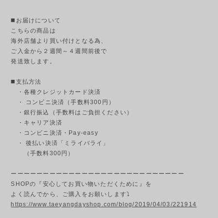
◼️お届けについて
こちらの商品は
海外店舗より買い付けとなる為、
ご入金から２週間～４週間前後で
発送致します。
◼️支払方法
・各種クレジットカード決済
・ コンビニ決済（手数料300円）
・銀行振込（手数料はご負担ください）
・キャリア決済
・コンビニ決済・Pay-easy
・ 後払い決済「ミライバライ」
（手数料300円）
ーーーーーーーーーーーーーーーーーーーーーーーーーーー
SHOPの『安心してお買い物いただくために』を
よく読んでから、ご購入をお願いします⤵
https://www.taeyangdayshop.com/blog/2019/04/03/221914