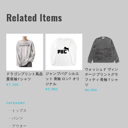
Related Items
ウォッシュド ヴィン
ジャンプパグ シルエ
ドラゴンプリント高品
テージ プリントグラ
ット 長袖 ロンT オリ
質長袖Tシャツ
フィティ 長袖 Tシャ
ジナル
¥7,100
ツ
¥5,980
¥6,900
CATEGORY
トップス
パンツ
アウター