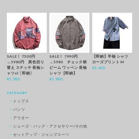
SALE！ 7500円
SALE！ 7990円
【即納】半袖 シャツ
→5980円 異色切り
→5980 チェック柄
ローズプリント M
替え ステッチ 長袖シ
ビーム ワッペン 長袖
¥5,400
ャツxl〔即納〕
シャツ【即納】
¥5,980
¥5,980
CATEGORY
トップス
パンツ
アウター
シューズ・バッグ・アクセサリー/その他
セットアップ・ジャンプスーツ