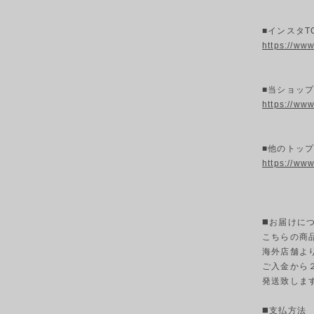
■インスタT
https://ww
■当ショッ
https://ww
■他のトップ
https://ww
◼️お届けに
こちらの商
海外店舗よ
ご入金から
発送致しま
◼️支払方法