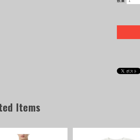
数量
ted Items