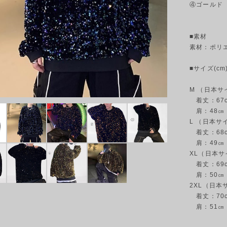
④ゴールド
■素材
素材：ポリ
■サイズ(cm
M （日本サ
着丈：67cm
肩：48㎝
L （日本サ
着丈：68cm
肩：49㎝
XL（日本サ
着丈：69cm
肩：50㎝
2XL（日本
着丈：70cm
肩：51㎝