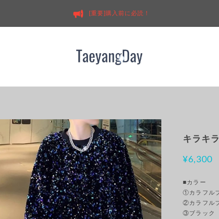
[重要]購入前に必読！
キラキラ
¥6,300
■カラー
①カラフル
②カラフル
③ブラック