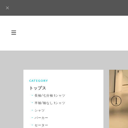
CATEGORY
トップス
長袖/七分袖 tシャツ
半袖/袖なし tシャツ
シャツ
パーカー
セーター