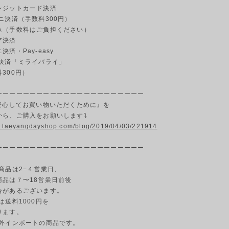
ジットカード決済
ニ決済（手数料300円）
（手数料はご負担ください）
ア決済
済・Pay-easy
決済「ミライバライ」
00円）
ーーーーーーーーーーーーーーーーーーーーーー
『安心してお買い物いただくために』を
から、ご購入をお願いします⤵
w.taeyangdayshop.com/blog/2019/04/03/221914
ーーーーーーーーーーーーーーーーーーーーーー
商品は2−４営業日、
商品は７〜18営業日前後
合があるございます。
島は送料1000円を
ります。
海外インポートの商品です。