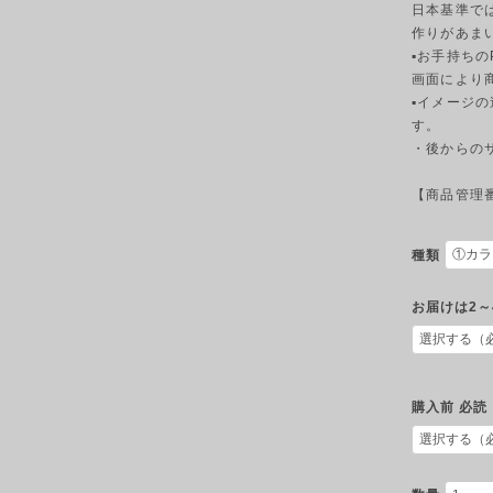
日本基準で
作りがあま
▪︎お手持ち
画面により
▪︎イメー
す。
・後からの
【商品管理番号
種類
お届けは2～
購入前 必読