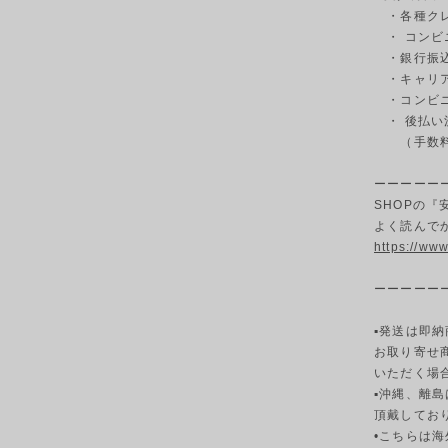
・各種クレ
・ コンビ
・銀行振込
・キャリ
・コンビニ決
・ 後払い
（手数料3
ーーーーー
SHOPの
よく読んで
https://ww
ーーーーー
▪発送は即納
お取り寄せ
いただく場
▪︎沖縄、離
頂戴してお
•こちらは