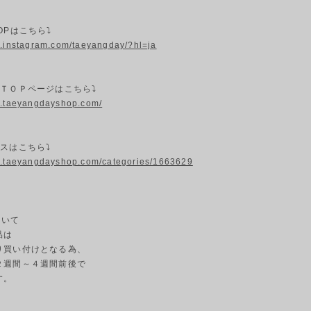
OPはこちら⤵
w.instagram.com/taeyangday/?hl=ja
プＴＯＰページはこちら⤵
w.taeyangdayshop.com/
スはこちら⤵
w.taeyangdayshop.com/categories/1663629
ついて
品は
り買い付けとなる為、
２週間～４週間前後で
す。