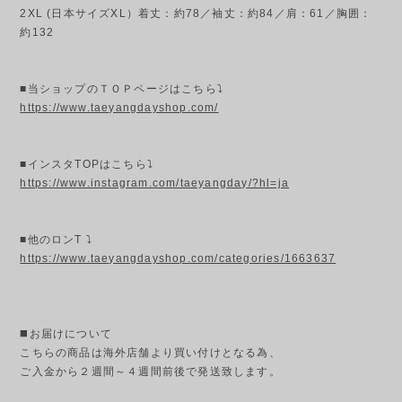
2XL (日本サイズXL）着丈：約78／袖丈：約84／肩：61／胸囲：
約132
■当ショップのＴＯＰページはこちら⤵
https://www.taeyangdayshop.com/
■インスタTOPはこちら⤵
https://www.instagram.com/taeyangday/?hl=ja
■他のロンT ⤵
https://www.taeyangdayshop.com/categories/1663637
◼️お届けについて
こちらの商品は海外店舗より買い付けとなる為、
ご入金から２週間～４週間前後で発送致します。