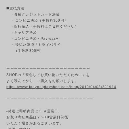
◼️支払方法
・各種クレジットカード決済
・ コンビニ決済（手数料300円）
・銀行振込（手数料はご負担ください）
・キャリア決済
・コンビニ決済・Pay-easy
・ 後払い決済「ミライバライ」
（手数料300円）
ーーーーーーーーーーーーーーーーーーーーーー
SHOPの『安心してお買い物いただくために』を
よく読んでから、ご購入をお願いします。
https://www.taeyangdayshop.com/blog/2019/04/03/221914
ーーーーーーーーーーーーーーーーーーーーーーー
▪発送は即納商品は2−４営業日、
お取り寄せ商品は７〜18営業日前後
いただく場合があるございます。