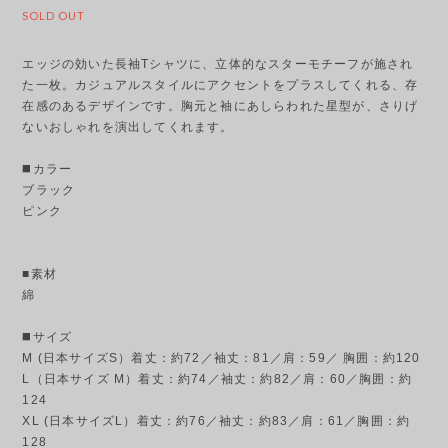
SOLD OUT
エッジの効いた長袖Tシャツに、立体的なスターモチーフが施され
た一枚。カジュアルスタイルにアクセントをプラスしてくれる、存
在感のあるデザインです。胸元と袖にあしらわれた星型が、さりげ
ないおしゃれを演出してくれます。
◼️カラー
ブラック
ピンク
■素材
綿
◼️サイズ
M (日本サイズS）着丈：約72／袖丈：81／肩：59／ 胸囲：約120
L（日本サイズ M）着丈：約74／袖丈：約82／肩：60／胸囲：約
124
XL (日本サイズL）着丈：約76／袖丈：約83／肩：61／胸囲：約
128