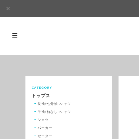
CATEGORY
トップス
長袖/七分袖 tシャツ
半袖/袖なし tシャツ
シャツ
パーカー
セーター