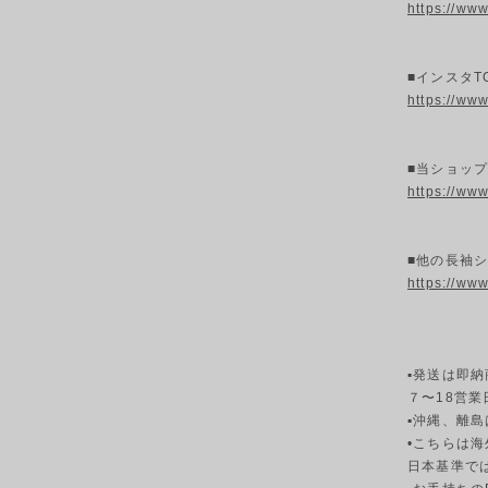
https://ww
■インスタT
https://ww
■当ショッ
https://ww
■他の長袖
https://ww
▪発送は即
７〜18営
▪︎沖縄、離
•こちらは
日本基準で