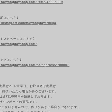
w.taeyangdayshop.com/items/46895819
OPはこちら⤵
w.instagram.com/taeyangday/?hl=ja
プＴＯＰページはこちら⤵
w.taeyangdayshop.com/
シャツはこちら⤵
w.taeyangdayshop.com/categories/2788808
納商品は2−４営業日、お取り寄せ商品は
業日前後いただく場合があるございます。
島は送料1000円を頂戴しております。
海外インポートの商品です。
はございませんので、作りがあまい場合がございます。