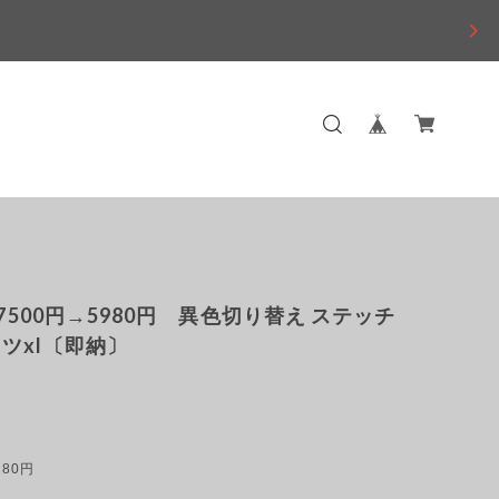
！ 7500円→5980円 異色切り替え ステッチ
ツxl〔即納〕
980円