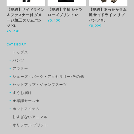
【即納】サイドライン
【即納】半袖 シャツ
【即納】あったかラム
＆ファスナー付 ダメ
ローズプリント M
風 サイドライン リブ
ージ加工 スリムパン
パンツ XL
¥5,400
ツ XL
¥8,999
¥5,980
CATEGORY
トップス
パンツ
アウター
シューズ・バッグ・アクセサリー/その他
セットアップ・ジャンプスーツ
すぐお届け
★感謝セール★
ホットアイテム
甘すぎないアニマル
オリジナル プリント