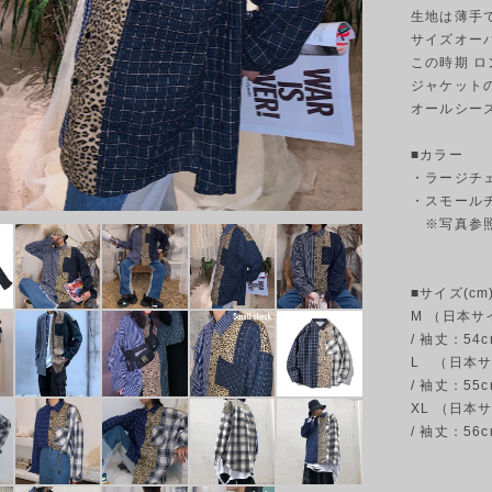
生地は薄手
サイズオー
この時期 
ジャケット
オールシー
■カラー
・ラージチ
・スモール
※写真参
■サイズ(cm)
M （日本サイ
/ 袖丈：54c
L （日本サイ
/ 袖丈：55c
XL （日本サ
/ 袖丈：56c