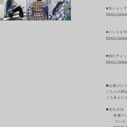
■当ショッ
https://ww
■インスタT
https://ww
■他のチェッ
https://ww
◼️お届けに
こちらの商
ご入金から
◼️支払方法
・各種クレ
・ コンビ