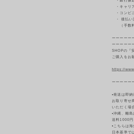
・銀行振込
・キャリ
・コンビニ決
・ 後払い
（手数料3
ーーーーー
ーーーーー
SHOPの
ご購入をお
https://ww
ーーーーー
▪発送は即納
お取り寄せ
いただく場
▪︎沖縄、離島
送料1000
•こちらは
日本基準で