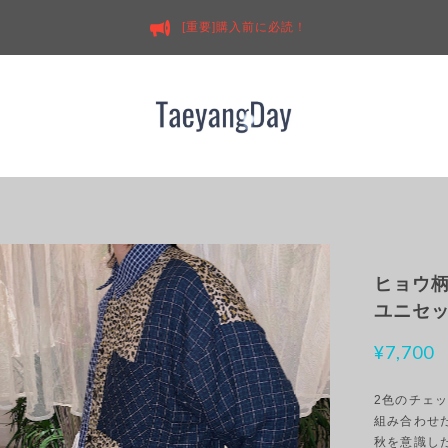
[重要]購入前に必読！
ヒョウ柄
ユニセ
¥7,700
2色のチェ
組み合わせ
秋を意識し