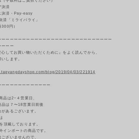
（手数料はご負担ください）
ア決済
済・Pay-easy
決済「ミライバライ」
00円）
ーーーーーーーーーーーーーーーーーーーーーーーーーーーー
ーーーー
『安心してお買い物いただくために』をよく読んでから、
願いします。
w.taeyangdayshop.com/blog/2019/04/03/221914
ーーーーーーーーーーーーー
商品は2−４営業日、
商品は７〜18営業日前後
合があるございます。
は
円を頂戴しております。
海外インポートの商品です。
はございませんので、