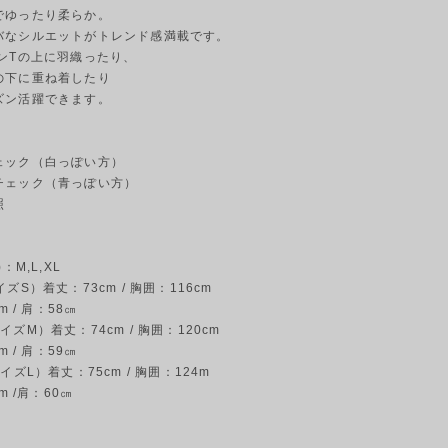
でゆったり柔らか。
バなシルエットがトレンド感満載です。
ロンTの上に羽織ったり、
の下に重ね着したり
ズン活躍できます。
ェック（白っぽい方）
チェック（青っぽい方）
照
：M,L,XL
ズS）着丈：73cm / 胸囲：116cm
m / 肩：58㎝
ズM）着丈：74cm / 胸囲：120cm
m / 肩：59㎝
イズL）着丈：75cm / 胸囲：124m
m /肩：60㎝