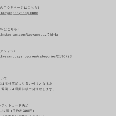
プのＴＯＰページはこちら⤵
w.taeyangdayshop.com/
OPはこちら⤵
w.instagram.com/taeyangday/?hl=ja
クシャツ⤵
w.taeyangdayshop.com/categories/2190723
ついて
品は海外店舗より買い付けとなる為、
２週間～４週間前後で発送致します。
ジットカード決済
ニ決済（手数料300円）