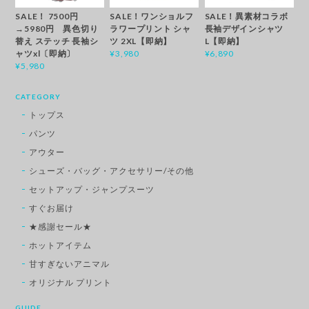
SALE！ 7500円
SALE！ワンショルフ
SALE！異素材コラボ
→5980円 異色切り
ラワープリント シャ
長袖デザインシャツ
替え ステッチ 長袖シ
ツ 2XL【即納】
L【即納】
ャツxl〔即納〕
¥3,980
¥6,890
¥5,980
CATEGORY
トップス
パンツ
アウター
シューズ・バッグ・アクセサリー/その他
セットアップ・ジャンプスーツ
すぐお届け
★感謝セール★
ホットアイテム
甘すぎないアニマル
オリジナル プリント
GUIDE