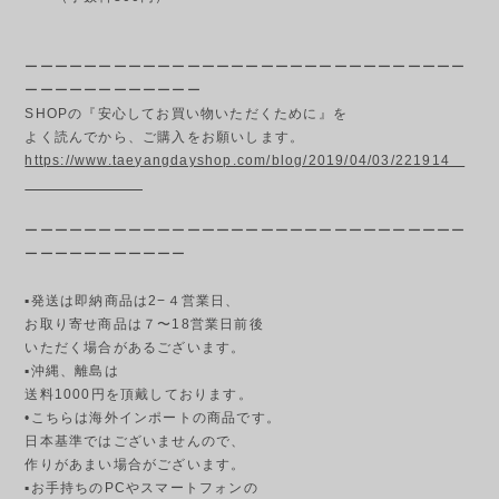
ーーーーーーーーーーーーーーーーーーーーーーーーーーーーーー
ーーーーーーーーーーーー
SHOPの『安心してお買い物いただくために』を
よく読んでから、ご購入をお願いします。
https://www.taeyangdayshop.com/blog/2019/04/03/221914
ーーーーーーーーーーーーーーーーーーーーーーーーーーーーーー
ーーーーーーーーーーー
▪発送は即納商品は2−４営業日、
お取り寄せ商品は７〜18営業日前後
いただく場合があるございます。
▪︎沖縄、離島は
送料1000円を頂戴しております。
•こちらは海外インポートの商品です。
日本基準ではございませんので、
作りがあまい場合がございます。
▪︎お手持ちのPCやスマートフォンの