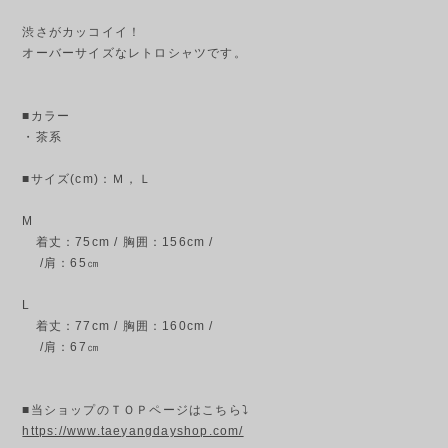
渋さがカッコイイ！
オーバーサイズなレトロシャツです。
■カラー
・茶系
■サイズ(cm)：Ｍ，Ｌ
M
着丈：75cm / 胸囲：156cm /
/肩：65㎝
L
着丈：77cm / 胸囲：160cm /
/肩：67㎝
■当ショップのＴＯＰページはこちら⤵
https://www.taeyangdayshop.com/