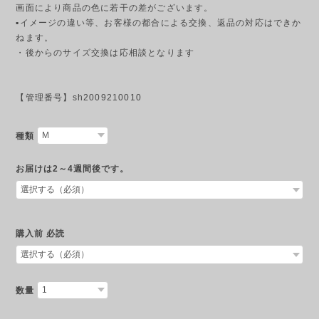
画面により商品の色に若干の差がございます。
▪︎イメージの違い等、お客様の都合による交換、返品の対応はできか
ねます。
・後からのサイズ交換は応相談となります
【管理番号】sh2009210010
種類
お届けは2～4週間後です。
購入前 必読
数量