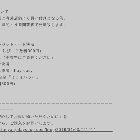
ついて
品は海外店舗より買い付けとなる為、
２週間～４週間前後で発送致します。
ジットカード決済
ニ決済（手数料300円）
（手数料はご負担ください）
ア決済
済・Pay-easy
決済「ミライバライ」
00円）
ーーーーーーーーーーーーーーーーーーーーーーーーーーーー
ーーーー
『安心してお買い物いただくために』を
から、ご購入をお願いします。
ww.taeyangdayshop.com/blog/2019/04/03/221914