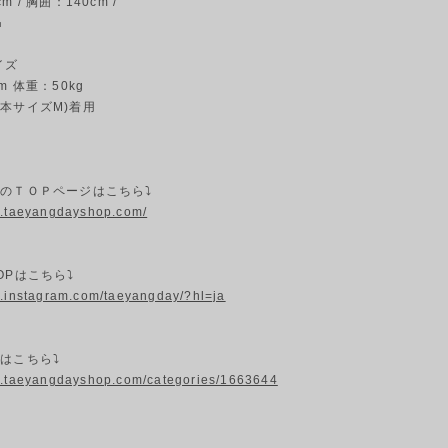
 / 胸囲：140cm /
㎝
イズ
m 体重：50kg
本サイズM)着用
プのＴＯＰページはこちら⤵
w.taeyangdayshop.com/
OPはこちら⤵
w.instagram.com/taeyangday/?hl=ja
はこちら⤵
w.taeyangdayshop.com/categories/1663644