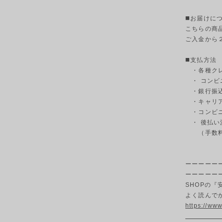
◼️お届けに
こちらの商
ご入金から
◼️支払方法
・各種クレ
・ コンビ
・銀行振込
・キャリ
・コンビニ決
・ 後払い
（手数料3
ーーーーー
ーーーーー
SHOPの
よく読んで
https://w