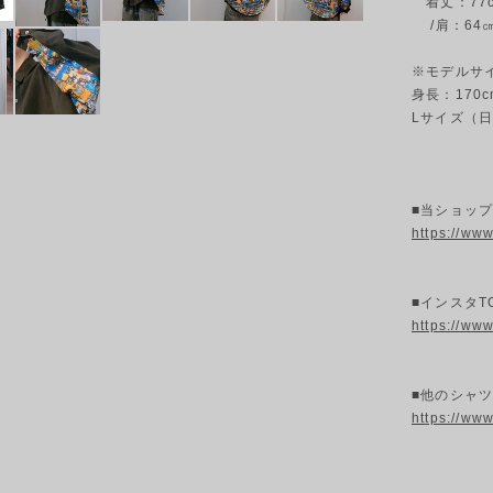
着丈：77cm
/肩：64
※モデルサ
身長：170c
Lサイズ（日
■当ショッ
https://ww
■インスタT
https://ww
■他のシャツ
https://ww