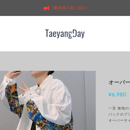
[重要]購入前に必読！
オーバー
¥6,980
一見 無地
バックのプ
オーバーサ