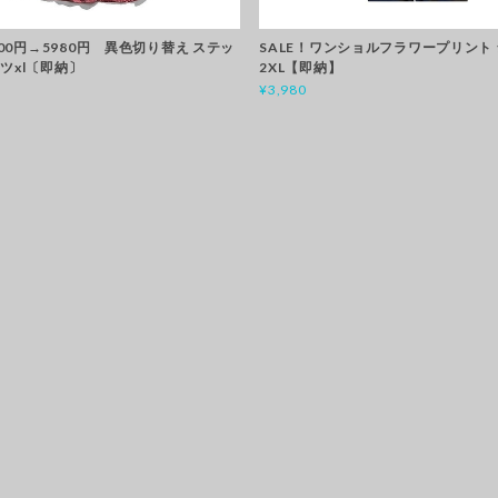
7500円→5980円 異色切り替え ステッ
SALE！ワンショルフラワープリント
ツxl〔即納〕
2XL【即納】
¥3,980