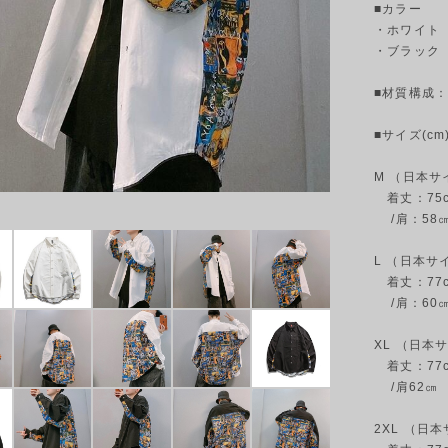
■カラー
・ホワイト
・ブラック
■材質構成：
■サイズ(cm)
M （日本サ
着丈：75cm
/肩：58
L （日本サ
着丈：77cm
/肩：60
XL （日本
着丈：77cm
/肩62㎝
2XL （日