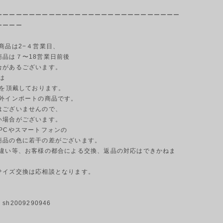
ーーーーーーーーーーーーーーーーーーーーーーーーーーーー
ーーーー
商品は2−４営業日、
商品は７〜18営業日前後
合があるございます。
は
円を頂戴しております。
海外インポートの商品です。
はございませんので、
い場合がございます。
のPCやスマートフォンの
商品の色に若干の差がございます。
ジの違い等、お客様の都合による交換、返品の対応はできかねま
サイズ交換は応相談となります。
h2009290946