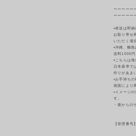
ーーーーー
ーーーーー
▪発送は即納
お取り寄せ
いただく場
▪︎沖縄、離島
送料1000
•こちらは
日本基準で
作りがあま
▪︎お手持ち
画面により
▪︎イメー
す。
・後からの
【管理番号】s