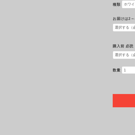
種類
お届けは2～
購入前 必読
数量