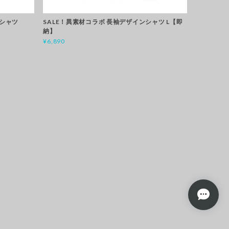
 シャツ
SALE！異素材コラボ 長袖デザインシャツ L【即
納】
¥6,890