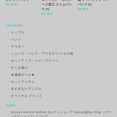
ージ加工 スリムパン
パンツ XL
¥9,890
ツ XL
¥8,999
¥5,980
CATEGORY
トップス
パンツ
アウター
シューズ・バッグ・アクセサリー/その他
セットアップ・ジャンプスーツ
すぐお届け
★感謝セール★
ホットアイテム
甘すぎないアニマル
オリジナル プリント
GUIDE
Korean unisex fashion セレクトショップ TaeyangDay shop （テヤ
ンデイショップ）について