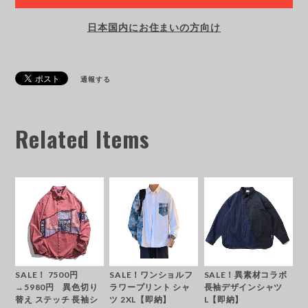
日本国内にお住まいの方向け
通報する
Related Items
SALE！ 7500円
SALE！ワンショルフ
SALE！異素材コラボ
→5980円 異色切り
ラワープリント シャ
長袖デザインシャツ
替え ステッチ 長袖シ
ツ 2XL【即納】
L【即納】