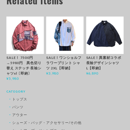
Related Items
SALE！ 7500円
SALE！ワンショルフ
SALE！異素材コラボ
→5980円 異色切り
ラワープリント シャ
長袖デザインシャツ
替え ステッチ 長袖シ
ツ 2XL【即納】
L【即納】
ャツxl〔即納〕
¥3,980
¥6,890
¥5,980
CATEGORY
トップス
パンツ
アウター
シューズ・バッグ・アクセサリー/その他